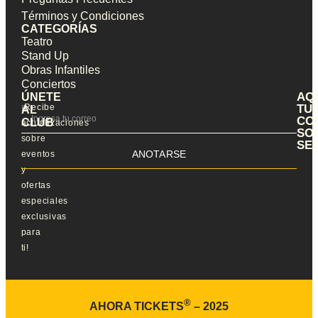
Términos y Condiciones
CATEGORÍAS
Teatro
Stand Up
Obras Infantiles
Conciertos
AQ
ÚNETE
¡Recibe
TU
AL
CO
CLUB
actualizaciones
SO
sobre
SE
ANOTARSE
eventos
y
ofertas
especiales
exclusivas
para
ti!
®
AHORA TICKETS
– 2025