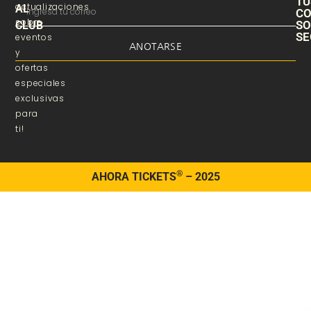
TU
actualizaciones
AL
C
sobre
S
CLUB
SE
eventos
ANOTARSE
y
ofertas
especiales
exclusivas
para
ti!
®
AHORA TICKETS
– 2025