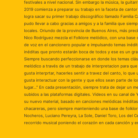
festivales a nivel nacional. Sin embargo la música, la guita
2019 comienza a preparar su trabajo en la faceta de canto
logra sacar su primer trabajo discográfico llamado Familia
pudo llevar a cabo gracias a amigos y a la familia que sie
locales. Oriundo de la provincia de Buenos Aires, más prec
Nico Rodríguez mezcla el Folklore melódico, con una base d
de voz en el cancionero popular e impulsando temas inédi
inéditas que pronto estarán boca de todos y ese es un gr
Siempre buscando perfeccionarse en donde los temas clási
melódico a través de un trabajo de interpretacion para que
gusta interprtar, hacerles sentir a travez del canto, lo que
gusta interactuar con la gente y que ellos sean parte de l
lugar…” En cada presentación, siempre trata de dejar un m
subidos a las plataformas digitales. Videos en su canal de
su nuevo material, basado en canciones melódicas inéditas
chacareras, pero siempre manteniendo una base de folklor
Nocheros, Luciano Pereyra, La Sole, Daniel Toro, Los del Ce
recorrido musical poniendo el corazón en cada canción y e