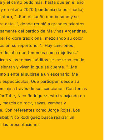
rra y el canto pudo más, hasta que en el año
r y en el año 2020 (pandemia de por medio)
 Cantora, “…Fue el sueño que busque y se
mpre esta…”, donde reunió a grandes talentos
isamente del partido de Malvinas Argentinas.
el Folklore tradicional, mezclando su color
tos en su repertorio. “…Hay canciones
an desafío que tenemos como objetivo…”
cos y los temas inéditos se mezclan con lo
 sientan y vivan lo que se cuenta. “…Me
 uno siente al subirse a un escenario. Me
os espectáculos. Que participen desde su
ensaje a través de sus canciones. Con temas
 YouTube, Nico Rodríguez está trabajando en
, mezcla de rock, sayas, zambas y
e. Con referentes como Jorge Rojas, Los
ibal; Nico Rodríguez busca realizar un
n las presentaciones