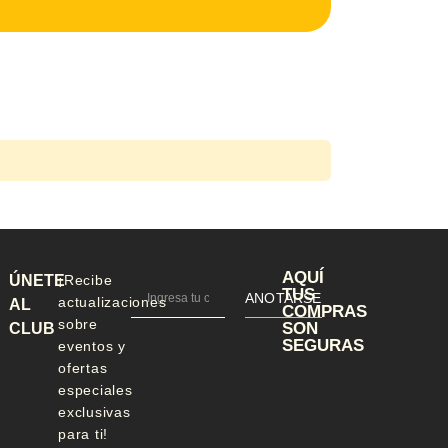
AQUÍ
ÚNETE
¡Recibe
TUS
ANOTARSE
actualizaciones
AL
COMPRAS
sobre
SON
CLUB
SEGURAS
eventos y
ofertas
especiales
exclusivas
para ti!