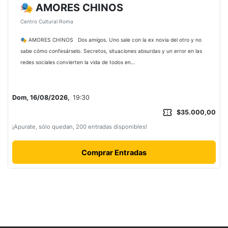
🎭 AMORES CHINOS
Centro Cultural Roma
🎭 AMORES CHINOS Dos amigos. Uno sale con la ex novia del otro y no
sabe cómo confesárselo. Secretos, situaciones absurdas y un error en las
redes sociales convierten la vida de todos en…
Dom, 16/08/2026,
19:30
confirmation_number
$35.000,00
¡Apurate, sólo quedan, 200 entradas disponibles!
Comprar Entradas