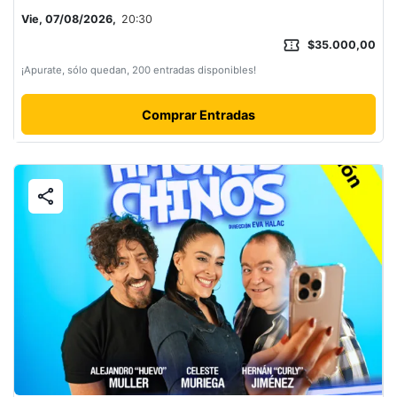
Vie, 07/08/2026,
20:30
confirmation_number
$35.000,00
¡Apurate, sólo quedan, 200 entradas disponibles!
Comprar Entradas
share