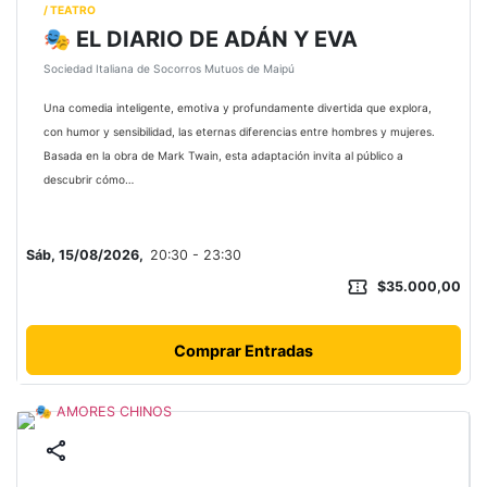
/ TEATRO
🎭 EL DIARIO DE ADÁN Y EVA
Sociedad Italiana de Socorros Mutuos de Maipú
Una comedia inteligente, emotiva y profundamente divertida que explora,
con humor y sensibilidad, las eternas diferencias entre hombres y mujeres.
Basada en la obra de Mark Twain, esta adaptación invita al público a
descubrir cómo…
Sáb, 15/08/2026,
20:30 - 23:30
confirmation_number
$35.000,00
Comprar Entradas
share