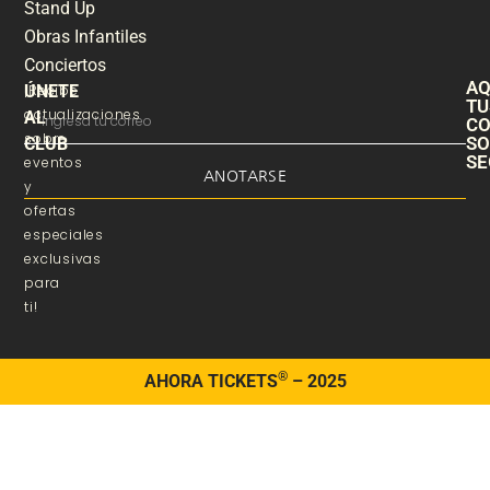
Stand Up
Obras Infantiles
Conciertos
AQ
ÚNETE
¡Recibe
TU
actualizaciones
AL
C
sobre
S
CLUB
SE
eventos
ANOTARSE
y
ofertas
especiales
exclusivas
para
ti!
®
AHORA TICKETS
– 2025