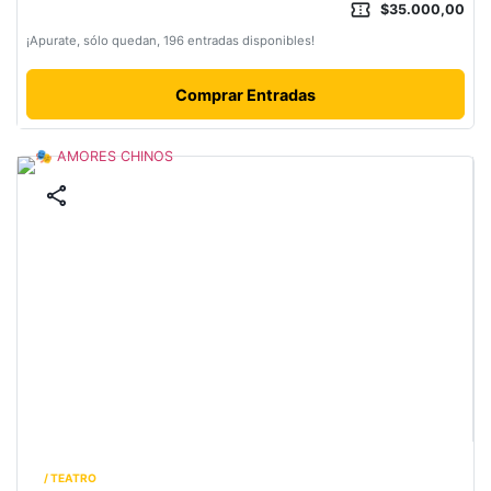
confirmation_number
$35.000,00
¡Apurate, sólo quedan, 196 entradas disponibles!
Comprar Entradas
share
/ TEATRO