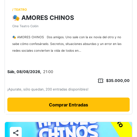
/ TEATRO
🎭 AMORES CHINOS
Cine Teatro Colón
🎭 AMORES CHINOS Dos amigos. Uno sale con la ex novia del otro y no
sabe cómo confesárselo. Secretos, situaciones absurdas y un error en las
redes sociales convierten la vida de todos en…
Sáb, 08/08/2026,
21:00
confirmation_number
$35.000,00
¡Apurate, sólo quedan, 200 entradas disponibles!
Comprar Entradas
share